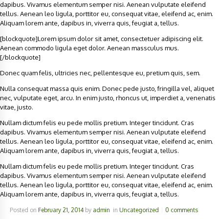
dapibus. Vivamus elementum semper nisi. Aenean vulputate eleifend
tellus. Aenean leo ligula, porttitor eu, consequat vitae, eleifend ac, enim.
Aliquam lorem ante, dapibus in, viverra quis, feugiat a, tellus.
[blockquote]Lorem ipsum dolor sit amet, consectetuer adipiscing elit.
Aenean commodo ligula eget dolor. Aenean massculus mus.
[/blockquote]
Donec quam felis, ultricies nec, pellentesque eu, pretium quis, sem.
Nulla consequat massa quis enim. Donec pede justo, fringilla vel, aliquet
nec, vulputate eget, arcu. In enim justo, rhoncus ut, imperdiet a, venenatis
vitae, justo.
Nullam dictum felis eu pede mollis pretium. Integer tincidunt. Cras
dapibus. Vivamus elementum semper nisi. Aenean vulputate eleifend
tellus. Aenean leo ligula, porttitor eu, consequat vitae, eleifend ac, enim.
Aliquam lorem ante, dapibus in, viverra quis, feugiat a, tellus.
Nullam dictum felis eu pede mollis pretium. Integer tincidunt. Cras
dapibus. Vivamus elementum semper nisi. Aenean vulputate eleifend
tellus. Aenean leo ligula, porttitor eu, consequat vitae, eleifend ac, enim.
Aliquam lorem ante, dapibus in, viverra quis, feugiat a, tellus.
Posted on
February 21, 2014
by
admin
in
Uncategorized
0 comments